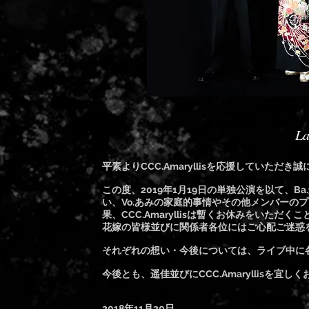
La
平素よりCCC.Amaryllisを応援していただ
この度、2019年1月19日の単独公演を以て、Ba.
い、Vo.あみの家庭的事情やその他メンバーの
果、CCC.Amaryllisは暫くお休みをいただく
花嫁の皆様並びに関係者各位にはご心配ご迷惑
それぞれの想い・今後については、ライブ中に
今後とも、遥佳並びにCCC.Amaryllisを宜し
2018年11月20日